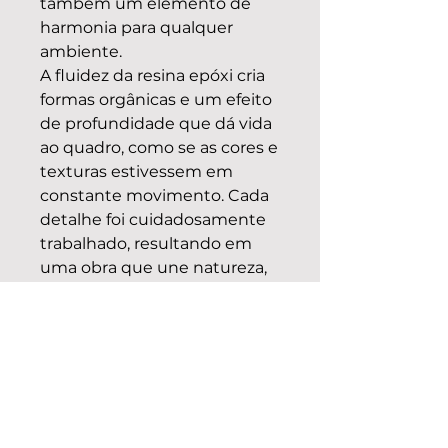
também um elemento de
harmonia para qualquer
ambiente.
A fluidez da resina epóxi cria
formas orgânicas e um efeito
de profundidade que dá vida
ao quadro, como se as cores e
texturas estivessem em
constante movimento. Cada
detalhe foi cuidadosamente
trabalhado, resultando em
uma obra que une natureza,
elegância e energia positiva.
Ideal para quem busca uma
peça decorativa exclusiva e
carregada de significado, este
quadro transforma qualquer
espaço, trazendo um toque
de sofisticação e boas