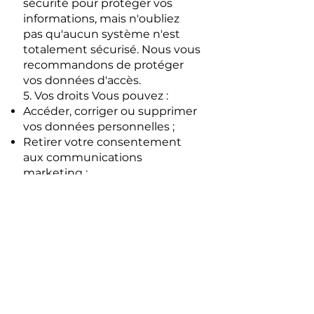
sécurité pour protéger vos
informations, mais n'oubliez
pas qu'aucun système n'est
totalement sécurisé. Nous vous
recommandons de protéger
vos données d'accès.
5. Vos droits Vous pouvez :
Accéder, corriger ou supprimer
vos données personnelles ;
Retirer votre consentement
aux communications
marketing ;
Demandez des informations
sur l'utilisation de vos données.
6. Contact Si vous avez des
questions ou souhaitez exercer
vos droits, veuillez nous
contacter par email :
ruicasteloloja@gmail.com
.
Cette politique peut être mise
à jour à tout moment. Veuillez